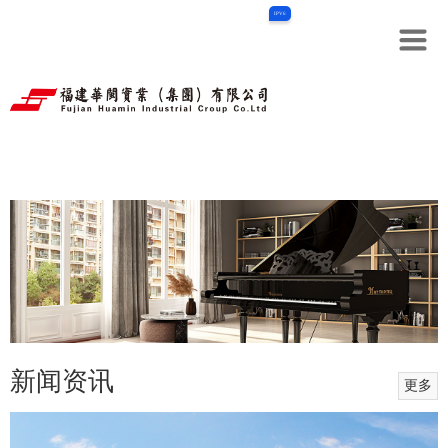
IPV6
新闻资讯
更多